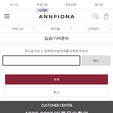
로그인
회원가입
주문조회
앱다운
+2,000
카테고리
테마별
고객센터
입금/기타문의
게시글 작성 시 입력한 비밀번호를 입력해 주세요.
셔츠&블라우스
확인
가디건/니트
와이드팬츠
목록
한정세일
취소
셔츠&블라우스
가디건/니트
CUSTOMER CENTER
와이드팬츠