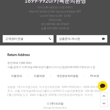
1899-9920/카톡문의환영
카카오톡<앤피오나>친구추가
한정세일
Mon-Fri 10:00-17:00 / Sat,Sun,Holiday OFF
Lunch Time 12:30 - 13:30
셔츠&블라우스
(주)리즈맘
국민 807501-04-274207
가디건/니트
농협 355-0057-6118-63
와이드팬츠
고객센터 연결
상품문의 게시판
한정세일
Return Address
한진택배:1588-0011
서울 금천구 서부샛길 606 대성디폴리스지식산업센터B1903-2 앤피오나 앞
이용안내
/
이용약관
/
개인정보처리방침
/
PC버젼
상점명 : (주) 리즈맘
|
대표 :
이수진
|
대표전화 : 1899-9920
|
팩스 : 0504-310-5004
|
주소 : 서울 서부샛길606 대성디폴리스 b1903-2
|
사업자등록번호 : 201-86-31212
|
통신판매업 신고 : 2022-서울금천-2393호
|
개인정보관리책임자 : 이수진
ⓒ
(주) 리즈맘