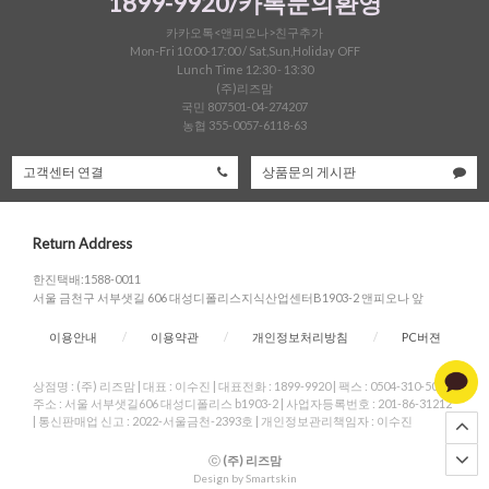
1899-9920/카톡문의환영
카카오톡<앤피오나>친구추가
Mon-Fri 10:00-17:00 / Sat,Sun,Holiday OFF
Lunch Time 12:30 - 13:30
(주)리즈맘
국민 807501-04-274207
농협 355-0057-6118-63
고객센터 연결
상품문의 게시판
Return Address
한진택배:1588-0011
서울 금천구 서부샛길 606 대성디폴리스지식산업센터B1903-2 앤피오나 앞
이용안내
/
이용약관
/
개인정보처리방침
/
PC버젼
상점명 : (주) 리즈맘
|
대표 :
이수진
|
대표전화 : 1899-9920
|
팩스 : 0504-310-5004
|
주소 : 서울 서부샛길606 대성디폴리스 b1903-2
|
사업자등록번호 : 201-86-31212
|
통신판매업 신고 : 2022-서울금천-2393호
|
개인정보관리책임자 : 이수진
ⓒ
(주) 리즈맘