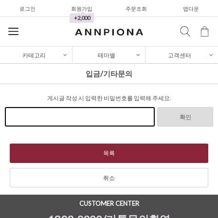
셔츠&블라우스
로그인
회원가입
주문조회
앱다운
+2,000
가디건/니트
와이드팬츠
카테고리
테마별
고객센터
한정세일
입금/기타문의
셔츠&블라우스
가디건/니트
게시글 작성 시 입력한 비밀번호를 입력해 주세요.
와이드팬츠
확인
한정세일
셔츠&블라우스
목록
가디건/니트
취소
와이드팬츠
한정세일
CUSTOMER CENTER