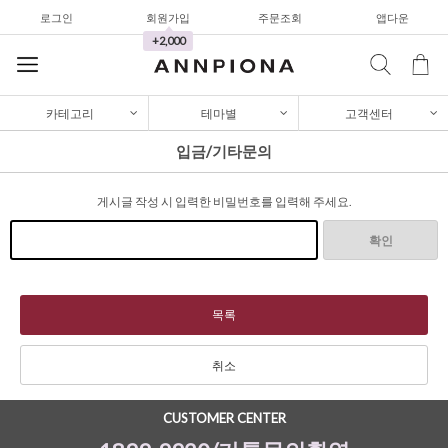
셔츠&블라우스
로그인
회원가입
주문조회
앱다운
+2,000
가디건/니트
와이드팬츠
카테고리
테마별
고객센터
한정세일
입금/기타문의
셔츠&블라우스
가디건/니트
게시글 작성 시 입력한 비밀번호를 입력해 주세요.
와이드팬츠
확인
한정세일
셔츠&블라우스
목록
가디건/니트
취소
와이드팬츠
한정세일
CUSTOMER CENTER