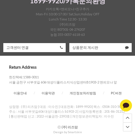
1899-9920/카톡문의환영
카카오톡<앤피오나>친구추가
Mon-Fri 10:00-17:00 / Sat,Sun,Holiday OFF
Lunch Time 12:30 - 13:30
(주)리즈맘
국민 807501-04-274207
농협 355-0057-6118-63
고객센터 연결
상품문의 게시판
Return Address
한진택배:1588-0011
서울 금천구 서부샛길 606 대성디폴리스지식산업센터B1903-2 앤피오나 앞
이용안내
/
이용약관
/
개인정보처리방침
/
PC버젼
상점명 : (주) 리즈맘
|
대표 :
이수진
|
대표전화 : 1899-9920
|
팩스 : 0504-310-5004
|
주소 : 서울 서부샛길606 대성디폴리스 b1903-2
|
사업자등록번호 : 201-86-31212
|
통신판매업 신고 : 2022-서울금천-2393호
|
개인정보관리책임자 : 이수진
ⓒ
(주) 리즈맘