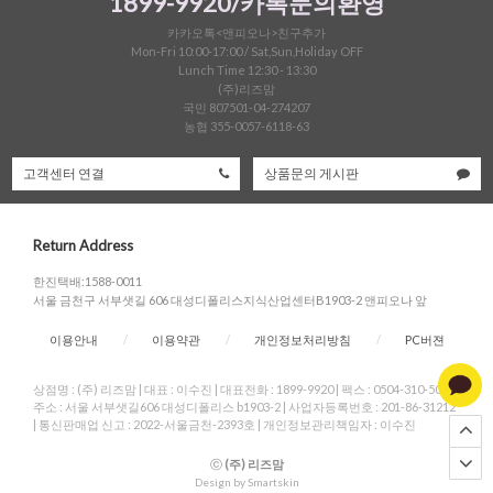
1899-9920/카톡문의환영
카카오톡<앤피오나>친구추가
Mon-Fri 10:00-17:00 / Sat,Sun,Holiday OFF
Lunch Time 12:30 - 13:30
(주)리즈맘
국민 807501-04-274207
농협 355-0057-6118-63
고객센터 연결
상품문의 게시판
Return Address
한진택배:1588-0011
서울 금천구 서부샛길 606 대성디폴리스지식산업센터B1903-2 앤피오나 앞
이용안내
/
이용약관
/
개인정보처리방침
/
PC버젼
상점명 : (주) 리즈맘
|
대표 :
이수진
|
대표전화 : 1899-9920
|
팩스 : 0504-310-5004
|
주소 : 서울 서부샛길606 대성디폴리스 b1903-2
|
사업자등록번호 : 201-86-31212
|
통신판매업 신고 : 2022-서울금천-2393호
|
개인정보관리책임자 : 이수진
ⓒ
(주) 리즈맘