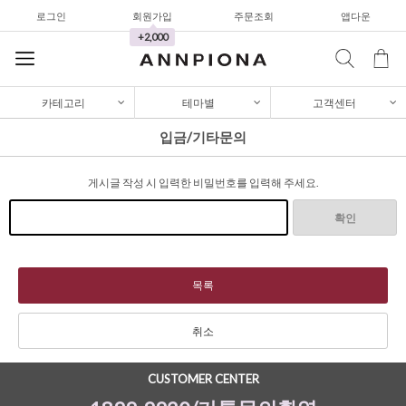
로그인
회원가입
주문조회
앱다운
가디건/니트
+2,000
와이드팬츠
한정세일
카테고리
테마별
고객센터
셔츠&블라우스
입금/기타문의
가디건/니트
게시글 작성 시 입력한 비밀번호를 입력해 주세요.
와이드팬츠
한정세일
확인
셔츠&블라우스
가디건/니트
목록
와이드팬츠
취소
한정세일
CUSTOMER CENTER