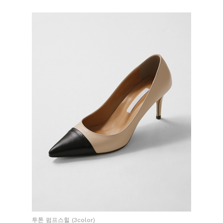
투톤 펌프스힐 (3color)