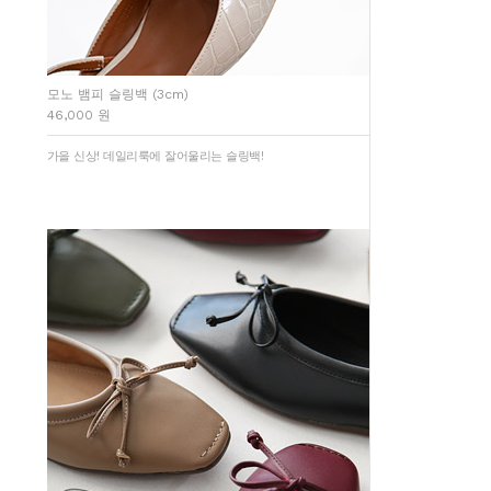
모노 뱀피 슬링백 (3cm)
46,000 원
가을 신상! 데일리룩에 잘어울리는 슬링백!