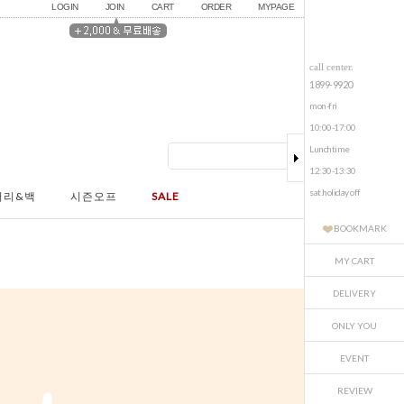
LOGIN
JOIN
CART
ORDER
MYPAGE
call center.
1899-9920
mon-fri
10:00-17:00
Lunchtime
12:30-13:30
sat.holiday off
서리&백
시즌오프
SALE
BOOKMARK
MY CART
DELIVERY
ONLY YOU
EVENT
REVIEW