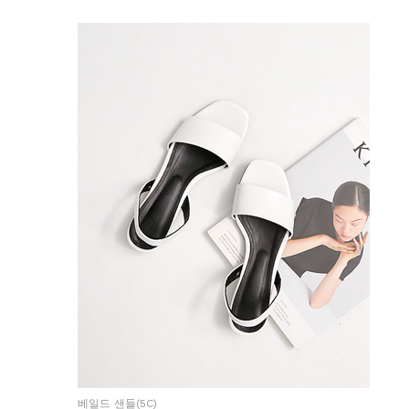
베일드 샌들(5C)