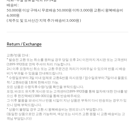
배송비 :
50,000원 이상 구매시 무료배송 50,000원 이하 3,000원 교환시 왕복배송비
6,000원
( 제주도 및 도서산간 지역 추가 배송비 3,000원 )
Return / Exchange
교환/반품 안내 :
* 발송전 교환 또는 취소를 원하실 경우 당일 오후 2시 이전까지 게시판 또는 고객센터
(1899-9920)로 연락 주셔야 처리 가능합니다.
2시 이후 요청하신 취소 또는 교환 주문건은 처리가 어려우실 수 있으며 반품 시 배송
비가 부과될 수 있음을 안내해드립니다.
* 수령일로부터 3일 이내 업체로 교환&반품 의사표명 / 접수일로부터 7일이내 물품도
착 / 교환&반품 1회에 한해서만 가능.
모든 상품은 수령직후수량/상품 확인을 부탁드립니다.
포장, 바코드 유지후 게시판 또는 고객센터(1899-9920)를 통해 절차에 대한 안내를 받
으신 후 한진택배(1588-0011)을 통해 반송해주세요.
그 이후 물품을 보내시거나 반품 시일이 지난 상품은 부득이 다시 반송되는 경우가 있
으니 양해 부탁드립니다.
* 상품이 불량일 경우 교환 시 왕복배송비는 앤피오나가 부담합니다.
(동일한 상품으로만 교환 가능하며, 색상 또는 사이즈 교환 원할 시 교환 배송비는 고
객님 부담입니다)