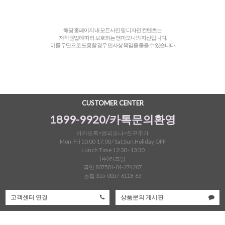
해당 홈페이지 내 모든사진 및 디자인 컨텐츠는
저작권법에 따라 보호되는 앤피오나의 자산입니다.
이를 무단으로 도용할 경우 민사상 책임을 물을 수 있습니다.
CUSTOMER CENTER
1899-9920/카톡문의환영
카카오톡<앤피오나>친구추가
Mon-Fri 10:00-17:00 / Sat,Sun,Holiday OFF
Lunch Time 12:30 - 13:30
(주)리즈맘
국민 807501-04-274207
농협 355-0057-6118-63
고객센터 연결
상품문의 게시판