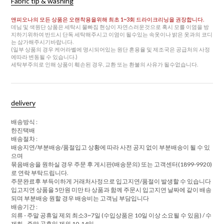
Fabric tip & washing
앤피오나의 모든 상품은 오랜착용을위해 최초 1~3회 드라이크리닝을 권장합니다.
데님 및 색원단 상품은 세탁시 물빠짐 현상이 자연스러운것으로 혹시 모를 이염을 방
지하기위하여 반드시 단독 세탁해주시고 이염이 될수있는 속옷이나 밝은 옷과의 코디
는 삼가해주시기바랍니다.
(일부 상품의 경우 케어라벨에 명시되어있는 원단 혼용율 및 제조국은 공급처의 사정
에따라 변동될 수 있습니다.)
세탁부주의로 인해 상품이 훼손된 경우, 교환 또는 환불의 사유가 될수없습니다.
delivery
배송방식 :
한진택배
배송절차 :
배송지연/부분배송/품절입고 상황에 따라 사전 공지 없이 부분배송이 될 수 있
으며
묶음배송을 원하실 경우 주문 후 게시판(배송문의) 또는 고객센터(1899-9920)
로 연락 부탁드립니다.
주문완료후 부득이하게 거래처사정으로 입고지연/품절이 발생할 수 있습니다
입고지연 상품을 5만원 미만 타 상품과 함께 주문시 입고지연 날짜에 같이 배송
되며 부분배송 원할 경우 배송비는 고객님 부담입니다
배송기간 :
의류 - 주말 공휴일 제외 최소3~7일 (수입상품은 10일 이상 소요될 수 있음) / 수
제화 - 주말 공휴일 제외 10-14일