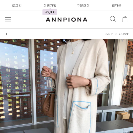
로그인
회원가입
주문조회
앱다운
와이드팬츠
+2,000
한정세일
셔츠&블라우스
SALE
Outer
가디건/니트
와이드팬츠
한정세일
셔츠&블라우스
가디건/니트
와이드팬츠
한정세일