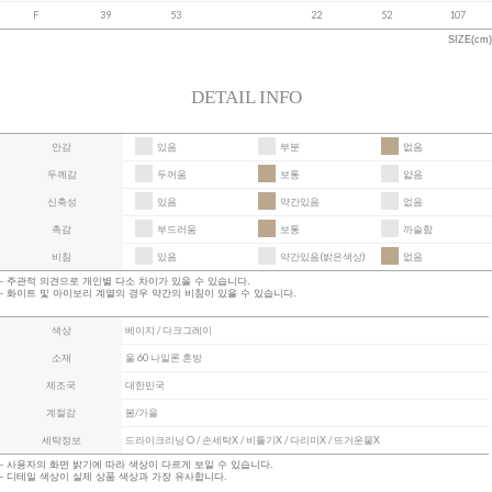
F
39
53
22
52
107
SIZE(cm)
DETAIL INFO
안감
있음
부분
없음
두께감
두꺼움
보통
얇음
신축성
있음
약간있음
없음
촉감
부드러움
보통
까슬함
비침
있음
약간있음(밝은색상)
없음
- 주관적 의견으로 개인별 다소 차이가 있을 수 있습니다.
- 화이트 및 아이보리 계열의 경우 약간의 비침이 있을 수 있습니다.
색상
베이지 / 다크그레이
소재
울 60 나일론 혼방
제조국
대한민국
계절감
봄/가을
세탁정보
드라이크리닝 O / 손세탁X / 비틀기X / 다리미X / 뜨거운물X
- 사용자의 화면 밝기에 따라 색상이 다르게 보일 수 있습니다.
- 디테일 색상이 실제 상품 색상과 가장 유사합니다.