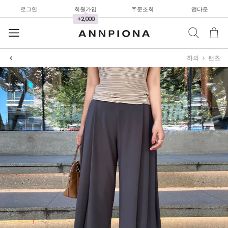
로그인
회원가입
주문조회
앱다운
+2,000
하의
팬츠
셔츠&블라우스
가디건/니트
와이드팬츠
한정세일
셔츠&블라우스
가디건/니트
와이드팬츠