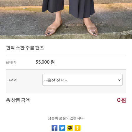
한정세일
셔츠&블라우스
가디건/니트
와이드팬츠
한정세일
핀턱 스판 주름 팬츠
55,000
원
판매가
color
0
원
총 상품 금액
상품이 품절되었습니다.