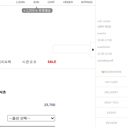
LOGIN
JOIN
CART
ORDER
MYPAGE
call center.
1899-9920
mon-fri
10:00-17:00
Lunchtime
12:30-13:30
sat.holiday off
서리&백
시즌오프
SALE
BOOKMARK
MY CART
티셔츠
DELIVERY
ONLY YOU
25,700
EVENT
REVIEW