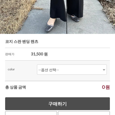
와이드팬츠
한정세일
코지 스판 밴딩 팬츠
31,500
원
판매가
color
0
원
총 상품 금액
구매하기