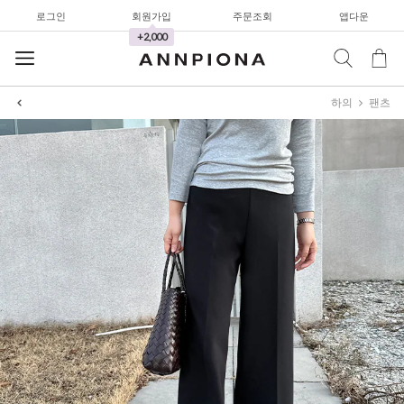
로그인
회원가입
주문조회
앱다운
+2,000
셔츠&블라우스
하의
팬츠
가디건/니트
와이드팬츠
한정세일
셔츠&블라우스
가디건/니트
와이드팬츠
한정세일
셔츠&블라우스
가디건/니트