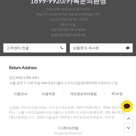
1899-9920/카톡문의환영
카카오톡<앤피오나>친구추가
Mon-Fri 10:00-17:00 / Sat,Sun,Holiday OFF
Lunch Time 12:30 - 13:30
(주)리즈맘
국민 807501-04-274207
농협 355-0057-6118-63
고객센터 연결
상품문의 게시판
Return Address
한진택배:1588-0011
서울 금천구 서부샛길 606 대성디폴리스지식산업센터B1903-2 앤피오나 앞
이용안내
/
이용약관
/
개인정보처리방침
/
PC버젼
상점명 : (주) 리즈맘
|
대표 :
이수진
|
대표전화 : 1899-9920
|
팩스 : 0504-310-5004
|
주소 : 서울 서부샛길606 대성디폴리스 b1903-2
|
사업자등록번호 : 201-86-31212
|
통신판매업 신고 : 2022-서울금천-2393호
|
개인정보관리책임자 : 이수진
ⓒ
(주) 리즈맘