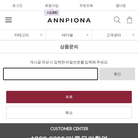
로그인
회원가입
주문조회
앱다운
가디건/니트
+2,000
와이드팬츠
한정세일
카테고리
테마별
고객센터
셔츠&블라우스
상품문의
가디건/니트
게시글 작성 시 입력한 비밀번호를 입력해 주세요.
와이드팬츠
한정세일
확인
셔츠&블라우스
가디건/니트
목록
와이드팬츠
취소
한정세일
CUSTOMER CENTER