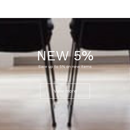
NEW 5%
Save up to 5% on new items
View more