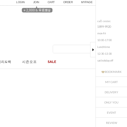
LOGIN
JOIN
CART
ORDER
MYPAGE
call center.
1899-9920
mon-fri
10:00-17:00
Lunchtime
12:30-13:30
sat.holiday off
서리&백
시즌오프
SALE
BOOKMARK
MY CART
DELIVERY
ONLY YOU
EVENT
REVIEW