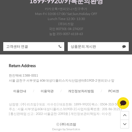
1899-9920/카톡문의환영
카카오톡<앤피오나>친구추가
Mon-Fri 10:00-17:00 / Sat,Sun,Holiday OFF
Lunch Time 12:30 - 13:30
(주)리즈맘
국민 807501-04-274207
농협 355-0057-6118-63
고객센터 연결
상품문의 게시판
Return Address
한진택배:1588-0011
서울 금천구 서부샛길 606 대성디폴리스지식산업센터B1903-2 앤피오나 앞
이용안내
/
이용약관
/
개인정보처리방침
/
PC버젼
상점명 : (주) 리즈맘
|
대표 :
이수진
|
대표전화 : 1899-9920
|
팩스 : 0504-310-5004
|
주소 : 서울 서부샛길606 대성디폴리스 b1903-2
|
사업자등록번호 : 201-86-31212
|
통신판매업 신고 : 2022-서울금천-2393호
|
개인정보관리책임자 : 이수진
ⓒ
(주) 리즈맘