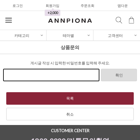
로그인
회원가입
주문조회
앱다운
가디건/니트
+2,000
와이드팬츠
한정세일
카테고리
테마별
고객센터
셔츠&블라우스
상품문의
가디건/니트
게시글 작성 시 입력한 비밀번호를 입력해 주세요.
와이드팬츠
한정세일
확인
셔츠&블라우스
가디건/니트
목록
와이드팬츠
취소
한정세일
CUSTOMER CENTER