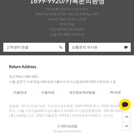
1899-9920/카톡문의환영
카카오톡<앤피오나>친구추가
Mon-Fri 10:00-17:00 / Sat,Sun,Holiday OFF
Lunch Time 12:30 - 13:30
(주)리즈맘
국민 807501-04-274207
농협 355-0057-6118-63
고객센터 연결
상품문의 게시판
Return Address
한진택배:1588-0011
서울 금천구 서부샛길 606 대성디폴리스지식산업센터B1903-2 앤피오나 앞
이용안내
/
이용약관
/
개인정보처리방침
/
PC버젼
상점명 : (주) 리즈맘
|
대표 :
이수진
|
대표전화 : 1899-9920
|
팩스 : 0504-310-5004
|
주소 : 서울 서부샛길606 대성디폴리스 b1903-2
|
사업자등록번호 : 201-86-31212
|
통신판매업 신고 : 2022-서울금천-2393호
|
개인정보관리책임자 : 이수진
ⓒ
(주) 리즈맘