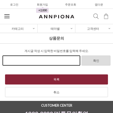
로그인
회원가입
주문조회
앱다운
가디건/니트
+2,000
와이드팬츠
한정세일
카테고리
테마별
고객센터
셔츠&블라우스
상품문의
가디건/니트
게시글 작성 시 입력한 비밀번호를 입력해 주세요.
와이드팬츠
한정세일
확인
셔츠&블라우스
가디건/니트
목록
와이드팬츠
취소
한정세일
CUSTOMER CENTER