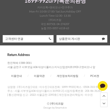
1899-9920/카톡문의환영
카카오톡<앤피오나>친구추가
Mon-Fri 10:00-17:00 / Sat,Sun,Holiday OFF
Lunch Time 12:30 - 13:30
(주)리즈맘
국민 807501-04-274207
농협 355-0057-6118-63
고객센터 연결
상품문의 게시판
Return Address
한진택배:1588-0011
서울 금천구 서부샛길 606 대성디폴리스지식산업센터B1903-2 앤피오나 앞
이용안내
/
이용약관
/
개인정보처리방침
/
PC버젼
상점명 : (주) 리즈맘
|
대표 :
이수진
|
대표전화 : 1899-9920
|
팩스 : 0504-310-5004
|
주소 : 서울 서부샛길606 대성디폴리스 b1903-2
|
사업자등록번호 : 201-86-31212
|
통신판매업 신고 : 2022-서울금천-2393호
|
개인정보관리책임자 : 이수진
ⓒ
(주) 리즈맘