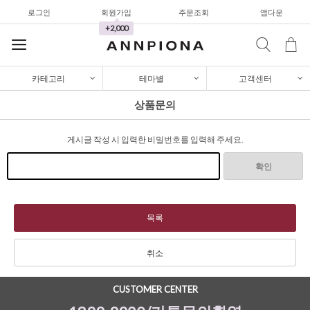
로그인
회원가입
주문조회
앱다운
셔츠&블라우스
+2,000
가디건/니트
와이드팬츠
카테고리
테마별
고객센터
한정세일
상품문의
셔츠&블라우스
게시글 작성 시 입력한 비밀번호를 입력해 주세요.
가디건/니트
와이드팬츠
확인
한정세일
셔츠&블라우스
목록
가디건/니트
취소
와이드팬츠
CUSTOMER CENTER
한정세일