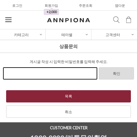
셔츠&블라우스
로그인
회원가입
주문조회
앱다운
+2,000
가디건/니트
와이드팬츠
카테고리
테마별
고객센터
한정세일
상품문의
셔츠&블라우스
가디건/니트
게시글 작성 시 입력한 비밀번호를 입력해 주세요.
와이드팬츠
확인
한정세일
셔츠&블라우스
목록
가디건/니트
취소
와이드팬츠
한정세일
CUSTOMER CENTER