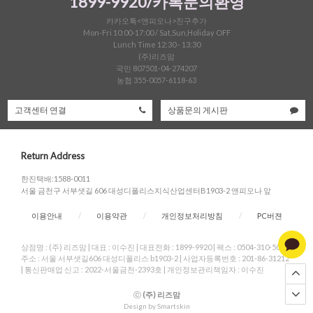
1899-9920/카톡문의환영
카카오톡<앤피오나>친구추가
Mon-Fri 10:00-17:00 / Sat,Sun,Holiday OFF
Lunch Time 12:30 - 13:30
(주)리즈맘
국민 807501-04-274207
농협 355-0057-6118-63
고객센터 연결
상품문의 게시판
Return Address
한진택배:1588-0011
서울 금천구 서부샛길 606 대성디폴리스지식산업센터B1903-2 앤피오나 앞
이용안내
/
이용약관
/
개인정보처리방침
/
PC버젼
상점명 : (주) 리즈맘
|
대표 :
이수진
|
대표전화 : 1899-9920
|
팩스 : 0504-310-5004
|
주소 : 서울 서부샛길606 대성디폴리스 b1903-2
|
사업자등록번호 : 201-86-31212
|
통신판매업 신고 : 2022-서울금천-2393호
|
개인정보관리책임자 : 이수진
ⓒ
(주) 리즈맘