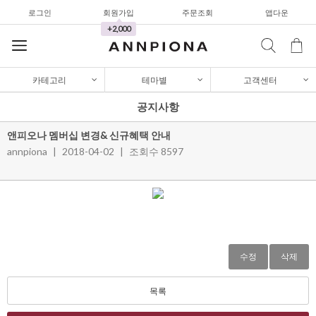
로그인
회원가입
주문조회
앱다운
가디건/니트
+2,000
와이드팬츠
한정세일
카테고리
테마별
고객센터
셔츠&블라우스
공지사항
가디건/니트
앤피오나 멤버십 변경& 신규혜택 안내
와이드팬츠
annpiona
|
2018-04-02
|
조회수 8597
한정세일
셔츠&블라우스
가디건/니트
와이드팬츠
수정
삭제
한정세일
목록