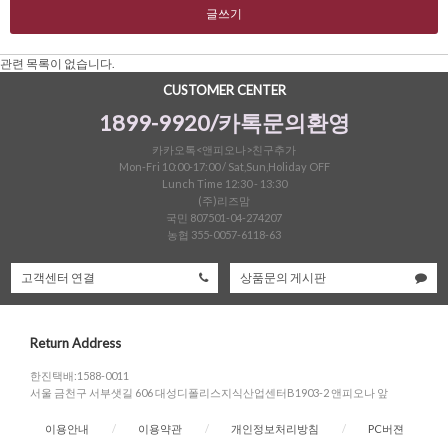
글쓰기
관련 목록이 없습니다.
CUSTOMER CENTER
1899-9920/카톡문의환영
카카오톡<앤피오나>친구추가
Mon-Fri 10:00-17:00 / Sat,Sun,Holiday OFF
Lunch Time 12:30 - 13:30
(주)리즈맘
국민 807501-04-274207
농협 355-0057-6118-63
고객센터 연결
상품문의 게시판
Return Address
한진택배:1588-0011
서울 금천구 서부샛길 606 대성디폴리스지식산업센터B1903-2 앤피오나 앞
이용안내
/
이용약관
/
개인정보처리방침
/
PC버젼