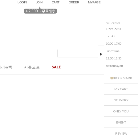
LOGIN
JOIN
CART
ORDER
MYPAGE
call center.
1899-9920
mon-fri
10:00-17:00
Lunchtime
12:30-13:30
sat.holiday off
서리&백
시즌오프
SALE
BOOKMARK
MY CART
DELIVERY
ONLY YOU
EVENT
REVIEW