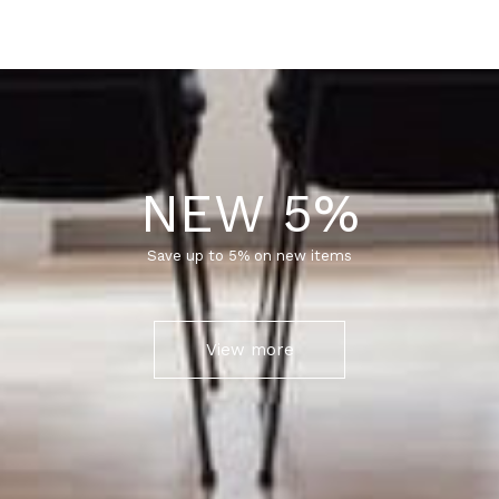
NEW 5%
Save up to 5% on new items
View more