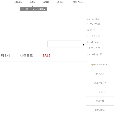
LOGIN
JOIN
CART
ORDER
MYPAGE
call center.
1899-9920
mon-fri
10:00-17:00
Lunchtime
12:30-13:30
sat.holiday off
서리&백
시즌오프
SALE
BOOKMARK
MY CART
DELIVERY
ONLY YOU
EVENT
REVIEW