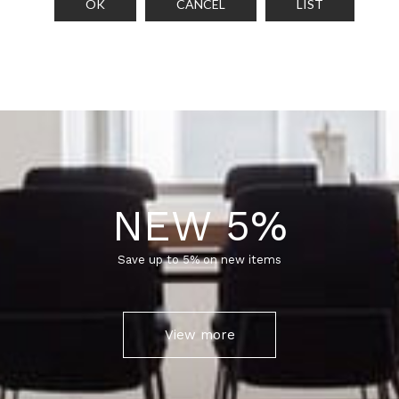
OK
CANCEL
LIST
NEW 5%
Save up to 5% on new items
View more