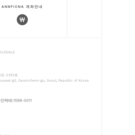
ANNPIONA 계좌안내
LESALE
울금천-2393호
usaet-gil, Geumcheon-gu, Seoul, Republic of Korea
배:1588-0011