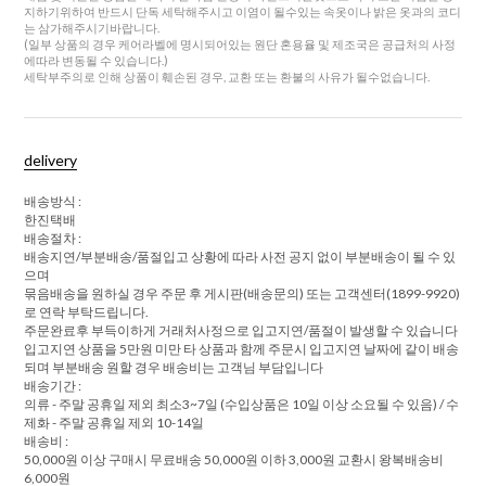
지하기위하여 반드시 단독 세탁해주시고 이염이 될수있는 속옷이나 밝은 옷과의 코디
는 삼가해주시기바랍니다.
(일부 상품의 경우 케어라벨에 명시되어있는 원단 혼용율 및 제조국은 공급처의 사정
에따라 변동될 수 있습니다.)
세탁부주의로 인해 상품이 훼손된 경우, 교환 또는 환불의 사유가 될수없습니다.
delivery
배송방식 :
한진택배
배송절차 :
배송지연/부분배송/품절입고 상황에 따라 사전 공지 없이 부분배송이 될 수 있
으며
묶음배송을 원하실 경우 주문 후 게시판(배송문의) 또는 고객센터(1899-9920)
로 연락 부탁드립니다.
주문완료후 부득이하게 거래처사정으로 입고지연/품절이 발생할 수 있습니다
입고지연 상품을 5만원 미만 타 상품과 함께 주문시 입고지연 날짜에 같이 배송
되며 부분배송 원할 경우 배송비는 고객님 부담입니다
배송기간 :
의류 - 주말 공휴일 제외 최소3~7일 (수입상품은 10일 이상 소요될 수 있음) / 수
제화 - 주말 공휴일 제외 10-14일
배송비 :
50,000원 이상 구매시 무료배송 50,000원 이하 3,000원 교환시 왕복배송비
6,000원