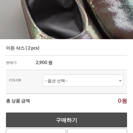
가디건/니트
와이드팬츠
한정세일
이든 삭스 ( 2 pcs)
2,900
원
판매가
COLOR
0
원
총 상품 금액
구매하기