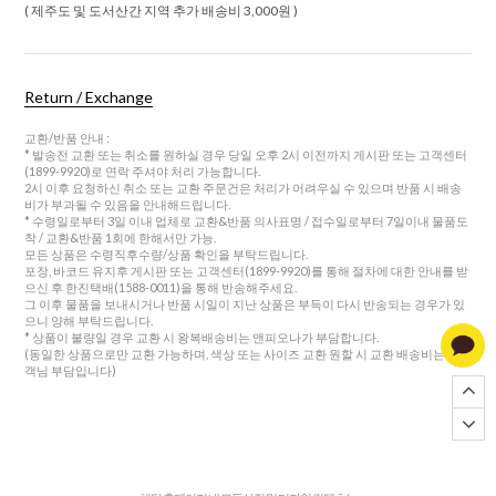
( 제주도 및 도서산간 지역 추가 배송비 3,000원 )
Return / Exchange
교환/반품 안내 :
* 발송전 교환 또는 취소를 원하실 경우 당일 오후 2시 이전까지 게시판 또는 고객센터
(1899-9920)로 연락 주셔야 처리 가능합니다.
2시 이후 요청하신 취소 또는 교환 주문건은 처리가 어려우실 수 있으며 반품 시 배송
비가 부과될 수 있음을 안내해드립니다.
* 수령일로부터 3일 이내 업체로 교환&반품 의사표명 / 접수일로부터 7일이내 물품도
착 / 교환&반품 1회에 한해서만 가능.
모든 상품은 수령직후수량/상품 확인을 부탁드립니다.
포장, 바코드 유지후 게시판 또는 고객센터(1899-9920)를 통해 절차에 대한 안내를 받
으신 후 한진택배(1588-0011)을 통해 반송해주세요.
그 이후 물품을 보내시거나 반품 시일이 지난 상품은 부득이 다시 반송되는 경우가 있
으니 양해 부탁드립니다.
* 상품이 불량일 경우 교환 시 왕복배송비는 앤피오나가 부담합니다.
(동일한 상품으로만 교환 가능하며, 색상 또는 사이즈 교환 원할 시 교환 배송비는 고
객님 부담입니다)