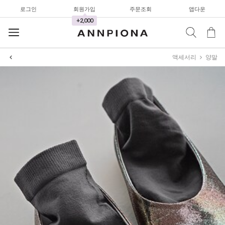
로그인
회원가입
주문조회
앱다운
+2,000
액세서리
양말
셔츠&블라우스
가디건/니트
와이드팬츠
한정세일
셔츠&블라우스
가디건/니트
와이드팬츠
한정세일
셔츠&블라우스