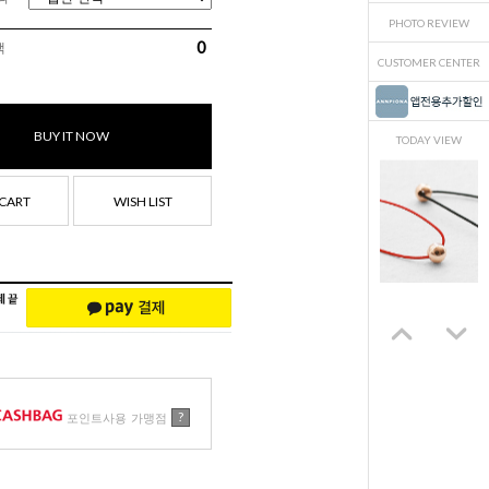
PHOTO REVIEW
0
액
CUSTOMER CENTER
BUY IT NOW
TODAY VIEW
CART
WISH LIST
?
포인트사용 가맹점