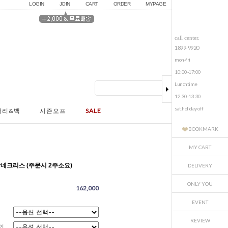
LOGIN
JOIN
CART
ORDER
MYPAGE
call center.
1899-9920
mon-fri
10:00-17:00
Lunchtime
12:30-13:30
sat.holiday off
서리&백
시즌오프
SALE
BOOKMARK
MY CART
랑네크리스 (주문시 2주소요)
DELIVERY
ONLY YOU
162,000
EVENT
REVIEW
의