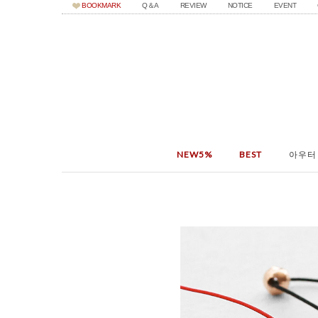
BOOKMARK
Q＆A
REVIEW
NOTICE
EVENT
NEW5%
BEST
아우터