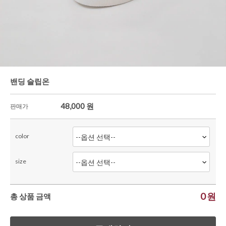
한정세일
셔츠&블라우스
가디건/니트
와이드팬츠
한정세일
밴딩 슬립온
48,000
원
판매가
color
size
0
원
총 상품 금액