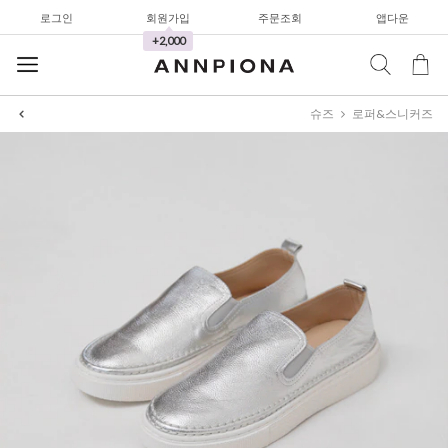
로그인
회원가입
주문조회
앱다운
+2,000
슈즈
로퍼&스니커즈
셔츠&블라우스
가디건/니트
와이드팬츠
한정세일
셔츠&블라우스
가디건/니트
와이드팬츠