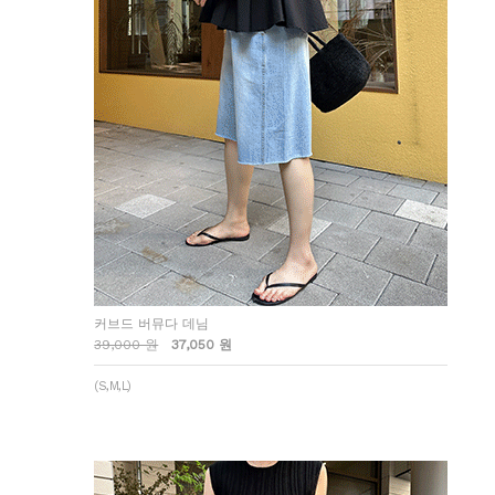
커브드 버뮤다 데님
39,000 원
37,050 원
(S,M,L)