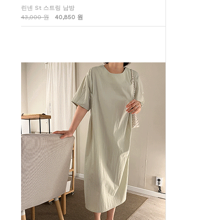
린넨 St 스트링 남방
43,000 원
40,850 원