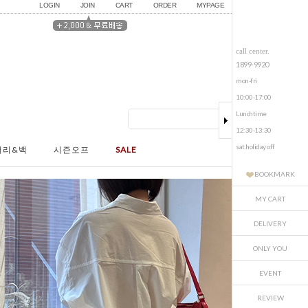
LOGIN
JOIN
CART
ORDER
MYPAGE
call center.
1899-9920
mon-fri
10:00-17:00
Lunchtime
12:30-13:30
sat.holiday off
서리&백
시즌오프
SALE
BOOKMARK
MY CART
DELIVERY
ONLY YOU
EVENT
REVIEW