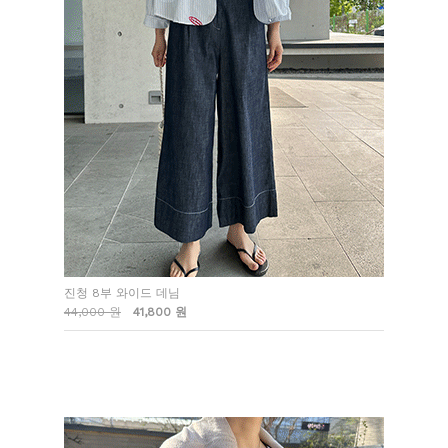
진청 8부 와이드 데님
44,000 원
41,800 원