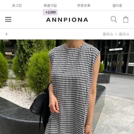
로그인
회원가입
주문조회
앱다운
+2,000
원피스
원피스
셔츠&블라우스
가디건/니트
와이드팬츠
한정세일
셔츠&블라우스
가디건/니트
와이드팬츠
한정세일