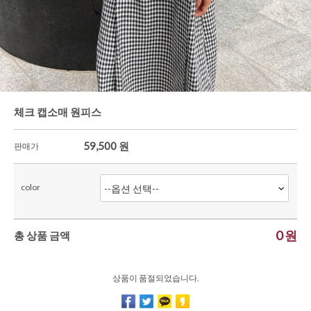
셔츠&블라우스
가디건/니트
와이드팬츠
한정세일
체크 캡소매 원피스
59,500
원
판매가
color
0
원
총 상품 금액
상품이 품절되었습니다.