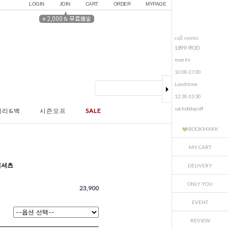
LOGIN
JOIN
CART
ORDER
MYPAGE
call center.
1899-9920
mon-fri
10:00-17:00
Lunchtime
12:30-13:30
sat.holiday off
서리&백
시즌오프
SALE
BOOKMARK
MY CART
티셔츠
DELIVERY
ONLY YOU
23,900
EVENT
REVIEW