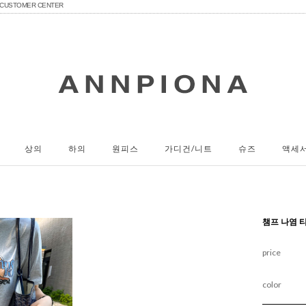
CUSTOMER CENTER
상의
하의
원피스
가디건/니트
슈즈
액세
챔프 나염 
price
color