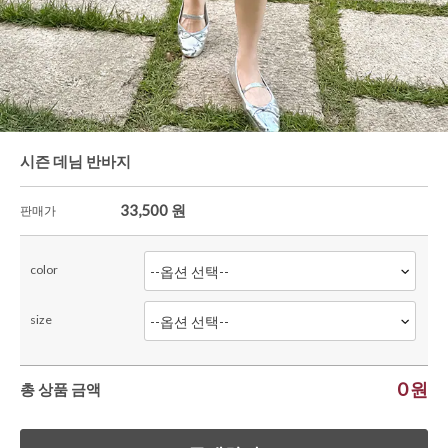
한정세일
셔츠&블라우스
가디건/니트
와이드팬츠
한정세일
시즌 데님 반바지
33,500
원
판매가
color
size
0
원
총 상품 금액