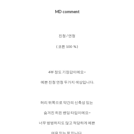
MD comment
진청 / 연청
( 코튼 100 % )
4부 정도 기장감이에요~
예쁜 진청 연청 두가지 색상입니다.
허리 뒤쪽으로 약간의 신축성 있는
숨겨진 히든 밴딩 타입이에요~
너무 벙벙하지도 않고 적당하게 예쁜
여유 있는 핏 입니다.