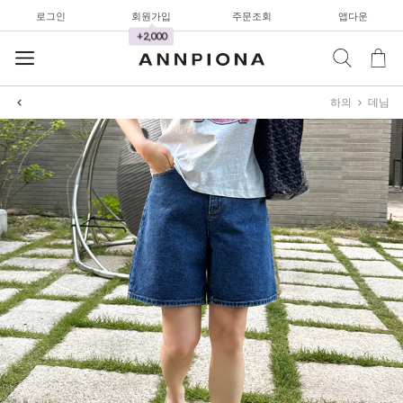
로그인
회원가입
주문조회
앱다운
+2,000
하의
데님
셔츠&블라우스
가디건/니트
와이드팬츠
한정세일
셔츠&블라우스
가디건/니트
와이드팬츠