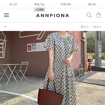
로그인
회원가입
주문조회
앱다운
와이드팬츠
+2,000
한정세일
셔츠&블라우스
원피스
원피스
가디건/니트
와이드팬츠
한정세일
셔츠&블라우스
가디건/니트
와이드팬츠
한정세일