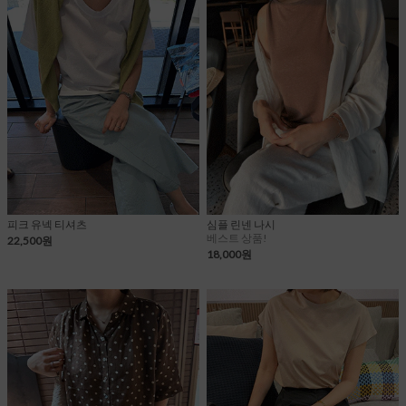
피크 유넥 티셔츠
심플 린넨 나시
베스트 상품!
22,500원
18,000원