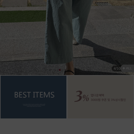
셔츠&블라우스
가디건/니트
와이드팬츠
한정세일
ALL
5
/
10