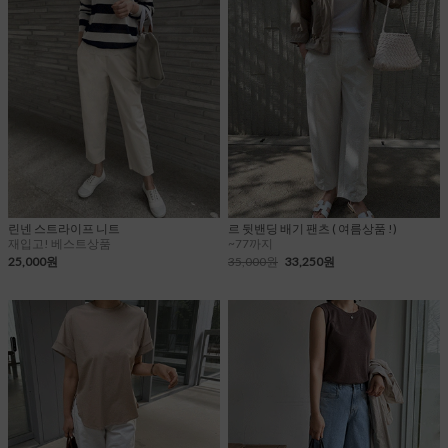
린넨 스트라이프 니트
르 뒷밴딩 배기 팬츠 ( 여름상품 !)
재입고! 베스트상품
~77까지
25,000원
35,000원
33,250원