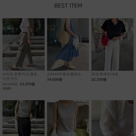
사이드 포켓 카고 팬츠
시어서커 체크 원피스
피크 유넥 티셔츠
여름 팬츠
54,000원
22,500원
33,000원
31,350원