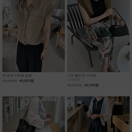
린넨 St 스트링 남방
가든 플리츠 스커트
~77까지
43,000원
40,850원
41,000원
36,500원