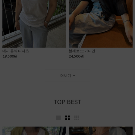
데끼 유넥 티셔츠
볼레로 숏 가디건
19,500원
24,500원
더보기