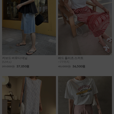
커브드 버뮤다 데님
레드 플리츠 스커트
(S,M,L)
~77까지
39,000원
37,050원
41,000원
36,500원