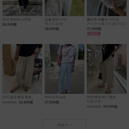
모리 큐브라 스커트
심플 린넨 나시
플리츠 머플러 가디건
베스트 상품!
가디건식 롱기장 숄이에요
36,500원
18,000원
17,900원
이지 절개 밴딩 팬츠
바이크 티셔츠
어반 밴딩 배기 팬츠
여름상품!
24,000원
22,800원
27,500원
32,000원
29,500원
더보기