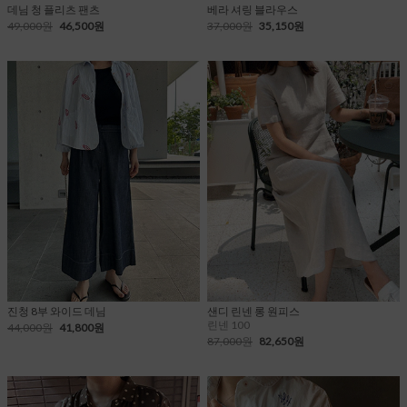
데님 청 플리츠 팬츠
베라 셔링 블라우스
49,000원
46,500원
37,000원
35,150원
진청 8부 와이드 데님
샌디 린넨 롱 원피스
린넨 100
44,000원
41,800원
87,000원
82,650원