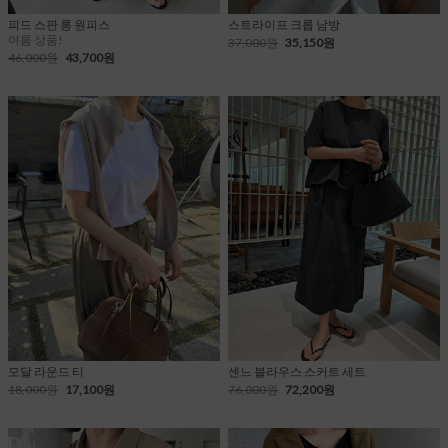
피드 스판 롱 원피스
스트라이프 크롭 남방
여름 상품!
37,000원
35,150원
46,000원
43,700원
모달 라운드 티
센느 블라우스 스커트 세트
18,000원
17,100원
76,000원
72,200원