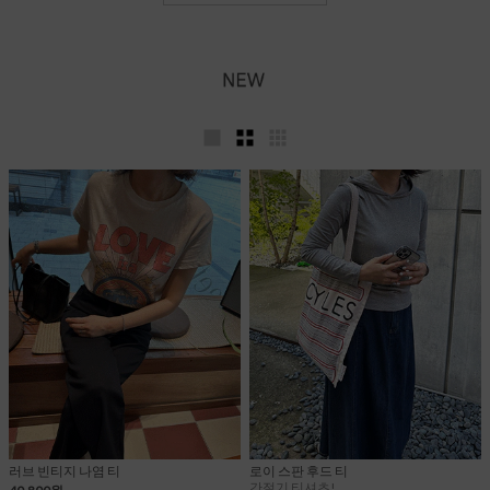
러브 빈티지 나염 티
로이 스판 후드 티
간절기 티셔츠!