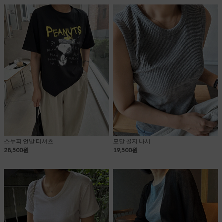
스누피 언발 티셔츠
모달 골지 나시
28,500원
19,500원