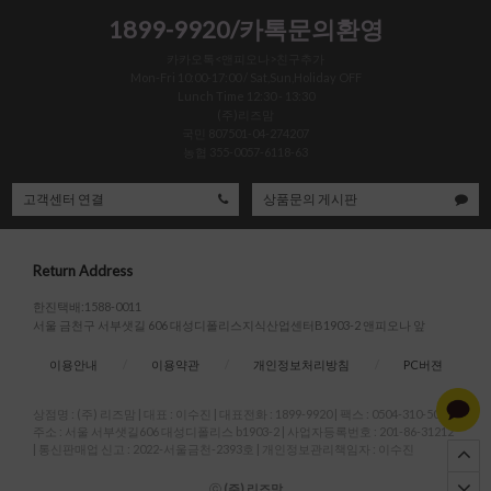
1899-9920/카톡문의환영
카카오톡<앤피오나>친구추가
Mon-Fri 10:00-17:00 / Sat,Sun,Holiday OFF
Lunch Time 12:30 - 13:30
(주)리즈맘
국민 807501-04-274207
농협 355-0057-6118-63
고객센터 연결
상품문의 게시판
Return Address
한진택배:1588-0011
서울 금천구 서부샛길 606 대성디폴리스지식산업센터B1903-2 앤피오나 앞
이용안내
/
이용약관
/
개인정보처리방침
/
PC버젼
상점명 : (주) 리즈맘
|
대표 :
이수진
|
대표전화 : 1899-9920
|
팩스 : 0504-310-5004
|
주소 : 서울 서부샛길606 대성디폴리스 b1903-2
|
사업자등록번호 : 201-86-31212
|
통신판매업 신고 : 2022-서울금천-2393호
|
개인정보관리책임자 : 이수진
ⓒ
(주) 리즈맘