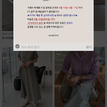
보브 스판 밴딩 팬츠
고방 넥프릴 블라우스
55,000원
37,000원
35,150원
다시 보지 않기
닫기