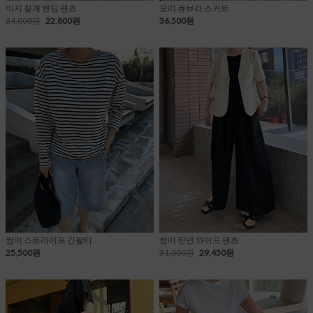
이지 절개 밴딩 팬츠
모리 큐브라 스커트
24,000원
22,800원
36,500원
썸머 스트라이프 긴팔티
썸머 린넨 와이드 팬츠
25,500원
31,000원
29,450원