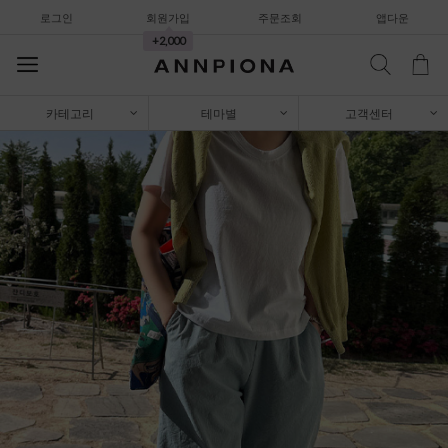
로그인
회원가입
주문조회
앱다운
+2,000
카테고리
테마별
고객센터
셔츠&블라우스
가디건/니트
와이드팬츠
한정세일
셔츠&블라우스
가디건/니트
와이드팬츠
한정세일