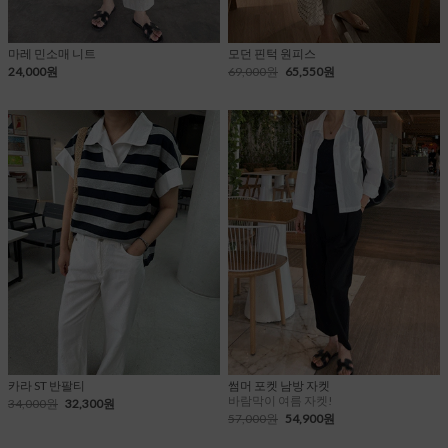
마레 민소매 니트
모던 핀턱 원피스
24,000원
69,000원
65,550원
카라 ST 반팔티
썸머 포켓 남방 자켓
바람막이 여름 자켓!
34,000원
32,300원
57,000원
54,900원