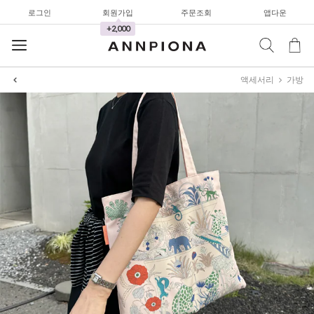
로그인
회원가입
주문조회
앱다운
와이드팬츠
+2,000
한정세일
셔츠&블라우스
액세서리
가방
가디건/니트
와이드팬츠
한정세일
셔츠&블라우스
가디건/니트
와이드팬츠
한정세일