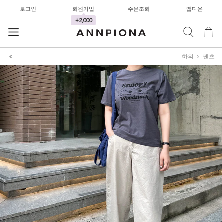
로그인
회원가입
주문조회
앱다운
+2,000
하의
팬츠
셔츠&블라우스
가디건/니트
와이드팬츠
한정세일
셔츠&블라우스
가디건/니트
와이드팬츠
한정세일
셔츠&블라우스