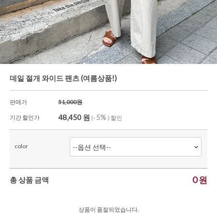
가디건/니트
와이드팬츠
한정세일
데일 절개 와이드 팬츠 (여름상품!)
판매가
51,000원
48,450
원
5%
기간 할인가
(-
) 할인
color
0
원
총 상품 금액
상품이 품절되었습니다.