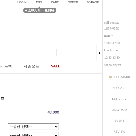
LOGIN
JOIN
CART
ORDER
MYPAGE
call center.
1899-9920
mon-fri
10:00-17:00
Lunchtime
12:30-13:30
sat.holiday off
서리&백
시즌오프
SALE
BOOKMARK
MY CART
슈즈
DELIVERY
ONLY YOU
43,000
EVENT
REVIEW