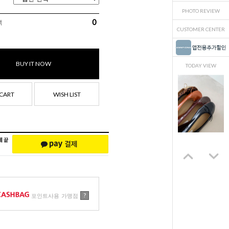
PHOTO REVIEW
0
액
CUSTOMER CENTER
BUY IT NOW
TODAY VIEW
CART
WISH LIST
?
포인트사용 가맹점