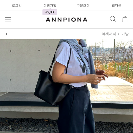
로그인
회원가입
주문조회
앱다운
+2,000
셔츠&블라우스
액세서리
가방
가디건/니트
와이드팬츠
한정세일
셔츠&블라우스
가디건/니트
와이드팬츠
한정세일
셔츠&블라우스
가디건/니트