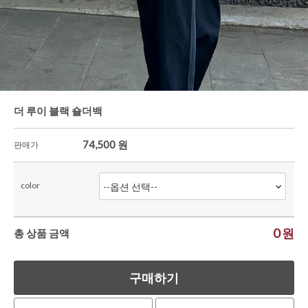
와이드팬츠
한정세일
더 루이 블랙 숄더백
74,500
원
판매가
color
0
원
총 상품 금액
구매하기