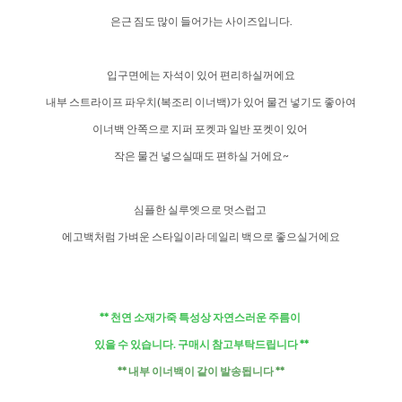
은근 짐도 많이 들어가는 사이즈입니다.
입구면에는 자석이 있어 편리하실꺼에요
내부 스트라이프 파우치(복조리 이너백)가 있어 물건 넣기도 좋아여
이너백 안쪽으로 지퍼 포켓과 일반 포켓이 있어
작은 물건 넣으실때도 편하실 거에요~
심플한 실루엣으로 멋스럽고
에고백처럼 가벼운 스타일이라 데일리 백으로 좋으실거에요
** 천연 소재가죽 특성상 자연스러운 주름이
있을 수 있습니다. 구매시 참고부탁드립니다 **
** 내부 이너백이 같이 발송됩니다 **