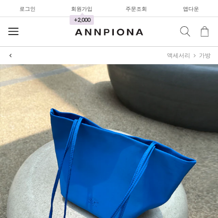
로그인
회원가입
주문조회
앱다운
+2,000
액세서리
가방
셔츠&블라우스
가디건/니트
와이드팬츠
한정세일
셔츠&블라우스
가디건/니트
와이드팬츠
한정세일