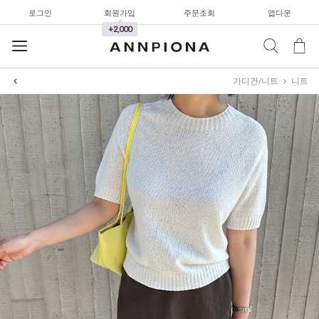
로그인
회원가입
주문조회
앱다운
+2,000
가디건/니트
니트
셔츠&블라우스
가디건/니트
와이드팬츠
한정세일
셔츠&블라우스
가디건/니트
와이드팬츠
한정세일