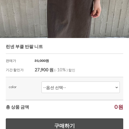
셔츠&블라우스
가디건/니트
와이드팬츠
한정세일
린넨 부클 반팔 니트
판매가
31,000원
27,900
원
10%
기간 할인가
(-
) 할인
color
0
원
총 상품 금액
구매하기