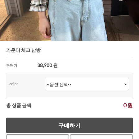
한정세일
셔츠&블라우스
가디건/니트
와이드팬츠
카운티 체크 남방
한정세일
38,900
원
판매가
color
0
원
총 상품 금액
구매하기