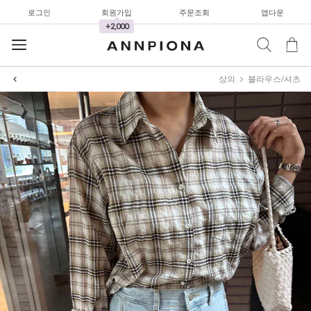
로그인
회원가입
주문조회
앱다운
+2,000
상의
블라우스/셔츠
셔츠&블라우스
가디건/니트
와이드팬츠
한정세일
셔츠&블라우스
가디건/니트
와이드팬츠