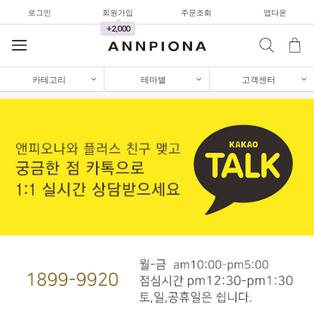
로그인
회원가입
주문조회
앱다운
가디건/니트
+2,000
와이드팬츠
한정세일
카테고리
테마별
고객센터
셔츠&블라우스
가디건/니트
와이드팬츠
한정세일
셔츠&블라우스
가디건/니트
와이드팬츠
한정세일