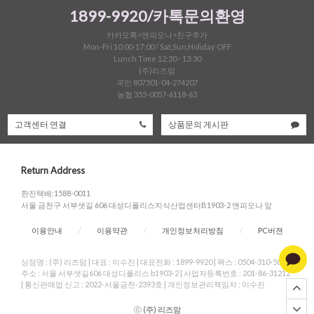
1899-9920/카톡문의환영
카카오톡<앤피오나>친구추가
Mon-Fri 10:00-17:00 / Sat,Sun,Holiday OFF
Lunch Time 12:30 - 13:30
(주)리즈맘
국민 807501-04-274207
농협 355-0057-6118-63
고객센터 연결
상품문의 게시판
Return Address
한진택배:1588-0011
서울 금천구 서부샛길 606 대성디폴리스지식산업센터B1903-2 앤피오나 앞
이용안내
/
이용약관
/
개인정보처리방침
/
PC버젼
상점명 : (주) 리즈맘
|
대표 :
이수진
|
대표전화 : 1899-9920
|
팩스 : 0504-310-5004
|
주소 : 서울 서부샛길606 대성디폴리스 b1903-2
|
사업자등록번호 : 201-86-31212
|
통신판매업 신고 : 2022-서울금천-2393호
|
개인정보관리책임자 : 이수진
ⓒ
(주) 리즈맘