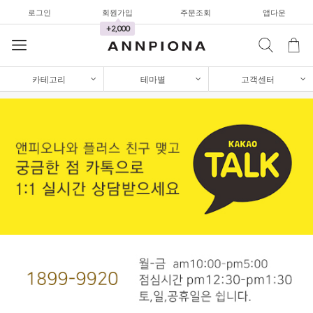
셔츠&블라우스
로그인
회원가입
주문조회
앱다운
가디건/니트
+2,000
와이드팬츠
한정세일
카테고리
테마별
고객센터
셔츠&블라우스
가디건/니트
와이드팬츠
한정세일
셔츠&블라우스
가디건/니트
와이드팬츠
한정세일