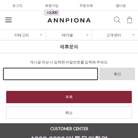
로그인
회원가입
주문조회
앱다운
가디건/니트
+2,000
와이드팬츠
한정세일
카테고리
테마별
고객센터
셔츠&블라우스
제휴문의
가디건/니트
게시글 작성 시 입력한 비밀번호를 입력해 주세요.
와이드팬츠
한정세일
확인
셔츠&블라우스
가디건/니트
목록
와이드팬츠
취소
한정세일
CUSTOMER CENTER