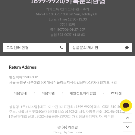
1899-9920/카톡문의환영
카카오톡<앤피오나>친구추가
Mon-Fri 10:00-17:00 / Sat,Sun,Holiday OFF
Lunch Time 12:30 - 13:30
(주)리즈맘
국민 807501-04-274207
농협 355-0057-6118-63
고객센터 연결
상품문의 게시판
Return Address
한진택배:1588-0011
서울 금천구 서부샛길 606 대성디폴리스지식산업센터B1903-2 앤피오나 앞
이용안내
/
이용약관
/
개인정보처리방침
/
PC버젼
상점명 : (주) 리즈맘
|
대표 :
이수진
|
대표전화 : 1899-9920
|
팩스 : 0504-310-5004
|
주소 : 서울 서부샛길606 대성디폴리스 b1903-2
|
사업자등록번호 : 201-86-31212
|
통신판매업 신고 : 2022-서울금천-2393호
|
개인정보관리책임자 : 이수진
ⓒ
(주) 리즈맘