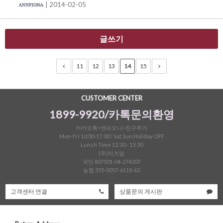
| 2014-02-05
글쓰기
11
12
13
14
15
CUSTOMER CENTER
1899-9920/카톡문의환영
카카오톡<앤피오나>친구추가
Mon-Fri 10:00-17:00 / Sat,Sun,Holiday OFF
Lunch Time 12:30 - 13:30
(주)리즈맘
국민 807501-04-274207
농협 355-0057-6118-63
고객센터 연결
상품문의 게시판