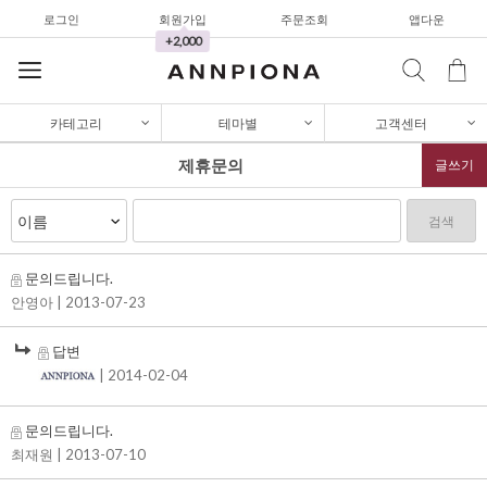
셔츠&블라우스
로그인
회원가입
주문조회
앱다운
+2,000
가디건/니트
와이드팬츠
카테고리
테마별
고객센터
한정세일
제휴문의
글쓰기
셔츠&블라우스
가디건/니트
검색
와이드팬츠
문의드립니다.
한정세일
안영아
| 2013-07-23
셔츠&블라우스
답변
가디건/니트
| 2014-02-04
와이드팬츠
문의드립니다.
한정세일
최재원
| 2013-07-10