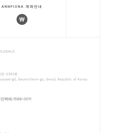
ANNPIONA 계좌안내
LESALE
울금천-2393호
usaet-gil, Geumcheon-gu, Seoul, Republic of Korea
배:1588-0011