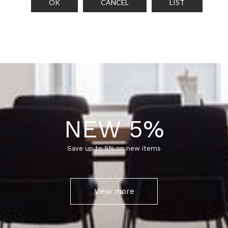
OK
CANCEL
LIST
NEW 5%
Save up to 5% on new items
View more