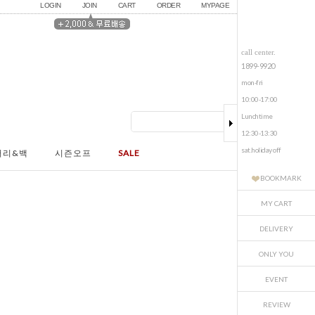
LOGIN
JOIN
CART
ORDER
MYPAGE
call center.
1899-9920
mon-fri
10:00-17:00
Lunchtime
12:30-13:30
sat.holiday off
서리&백
시즌오프
SALE
BOOKMARK
MY CART
DELIVERY
ONLY YOU
EVENT
REVIEW