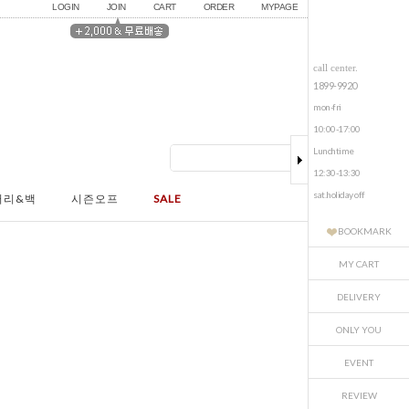
LOGIN
JOIN
CART
ORDER
MYPAGE
call center.
1899-9920
mon-fri
10:00-17:00
Lunchtime
12:30-13:30
sat.holiday off
서리&백
시즌오프
SALE
BOOKMARK
MY CART
DELIVERY
ONLY YOU
EVENT
REVIEW