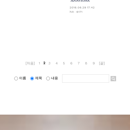
2016.06.29 17:42
hit : 6171
2
[처음]
1
3
4
5
6
7
8
9
[끝]
이름
제목
내용