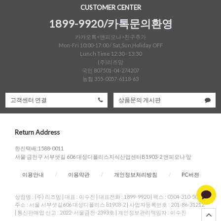
CUSTOMER CENTER
1899-9920/카톡문의환영
카카오톡<앤피오나>친구추가
Mon-Fri 10:00-17:00 / Sat,Sun,Holiday OFF
Lunch Time 12:30 - 13:30
(주)리즈맘
국민 807501-04-274207
농협 355-0057-6118-63
고객센터 연결
상품문의 게시판
Return Address
한진택배:1588-0011
서울 금천구 서부샛길 606 대성디폴리스지식산업센터B1903-2 앤피오나 앞
이용안내
/
이용약관
/
개인정보처리방침
/
PC버젼
상점명 : (주) 리즈맘
|
대표 :
이수진
|
대표전화 : 1899-9920
|
팩스 : 0504-310-5004
|
주소 : 서울 서부샛길606 대성디폴리스 b1903-2
|
사업자등록번호 : 201-86-31212
|
통신판매업 신고 : 2022-서울금천-2393호
|
개인정보관리책임자 : 이수진