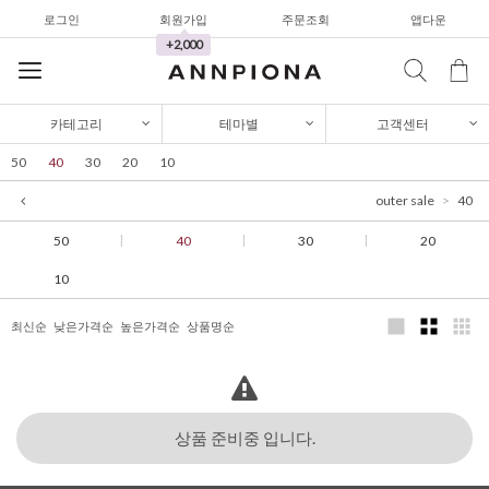
로그인
회원가입
주문조회
앱다운
가디건/니트
+2,000
와이드팬츠
한정세일
카테고리
테마별
고객센터
셔츠&블라우스
50
40
30
20
10
가디건/니트
outer sale
40
와이드팬츠
50
40
30
20
한정세일
10
셔츠&블라우스
최신순
낮은가격순
높은가격순
상품명순
가디건/니트
와이드팬츠
한정세일
상품 준비중 입니다.