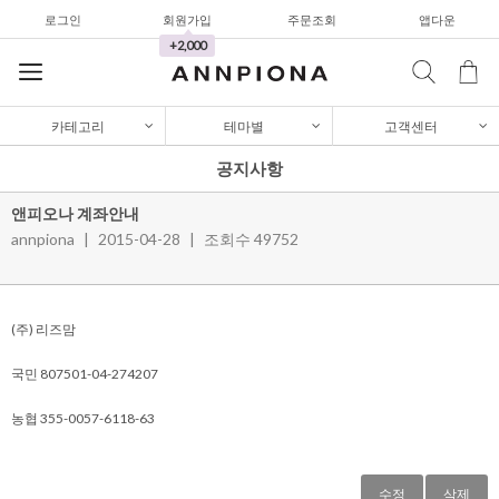
로그인
회원가입
주문조회
앱다운
가디건/니트
+2,000
와이드팬츠
한정세일
카테고리
테마별
고객센터
셔츠&블라우스
공지사항
가디건/니트
앤피오나 계좌안내
와이드팬츠
annpiona
|
2015-04-28
|
조회수 49752
한정세일
셔츠&블라우스
(주) 리즈맘
가디건/니트
국민 807501-04-274207
와이드팬츠
농협 355-0057-6118-63
한정세일
수정
삭제