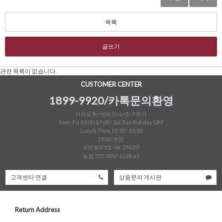
목록
글쓰기
관련 목록이 없습니다.
CUSTOMER CENTER
1899-9920/카톡문의환영
카카오톡<앤피오나>친구추가
Mon-Fri 10:00-17:00 / Sat,Sun,Holiday OFF
Lunch Time 12:30 - 13:30
(주)리즈맘
국민 807501-04-274207
농협 355-0057-6118-63
고객센터 연결
상품문의 게시판
Return Address