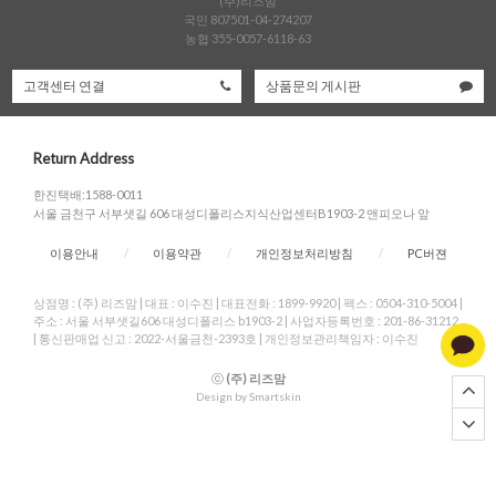
(주)리즈맘
국민 807501-04-274207
농협 355-0057-6118-63
고객센터 연결
상품문의 게시판
Return Address
한진택배:1588-0011
서울 금천구 서부샛길 606 대성디폴리스지식산업센터B1903-2 앤피오나 앞
이용안내
/
이용약관
/
개인정보처리방침
/
PC버젼
상점명 : (주) 리즈맘
|
대표 :
이수진
|
대표전화 : 1899-9920
|
팩스 : 0504-310-5004
|
주소 : 서울 서부샛길606 대성디폴리스 b1903-2
|
사업자등록번호 : 201-86-31212
|
통신판매업 신고 : 2022-서울금천-2393호
|
개인정보관리책임자 : 이수진
ⓒ
(주) 리즈맘