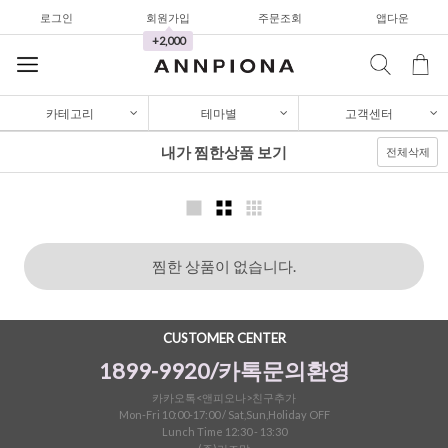
로그인
회원가입
주문조회
앱다운
가디건/니트
+2,000
와이드팬츠
한정세일
카테고리
테마별
고객센터
셔츠&블라우스
내가 찜한상품 보기
전체삭제
가디건/니트
와이드팬츠
한정세일
찜한 상품이 없습니다.
셔츠&블라우스
가디건/니트
CUSTOMER CENTER
와이드팬츠
1899-9920/카톡문의환영
한정세일
카카오톡<앤피오나>친구추가
Mon-Fri 10:00-17:00 / Sat,Sun,Holiday OFF
Lunch Time 12:30 - 13:30