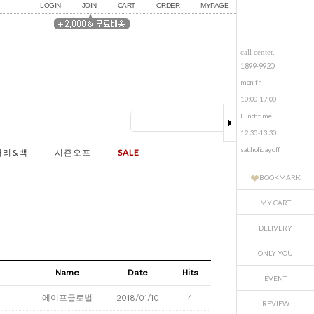
LOGIN
JOIN
CART
ORDER
MYPAGE
call center.
1899-9920
mon-fri
10:00-17:00
Lunchtime
12:30-13:30
sat.holiday off
서리&백
시즌오프
SALE
BOOKMARK
MY CART
DELIVERY
ONLY YOU
Name
Date
Hits
EVENT
에이프글로벌
2018/01/10
4
REVIEW