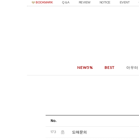
BOOKMARK
Q＆A
REVIEW
NOTICE
EVENT
NEW5%
BEST
아우터
No.
173
도매문의