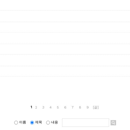
1
2
3
4
5
6
7
8
9
[끝]
이름
제목
내용