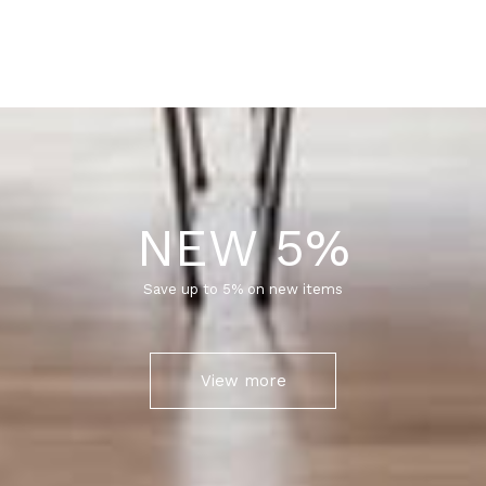
NEW 5%
Save up to 5% on new items
View more