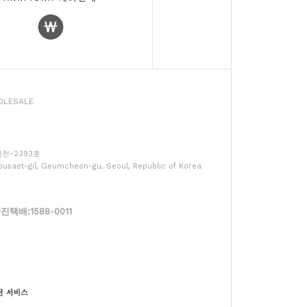
LESALE
울금천-2393호
usaet-gil, Geumcheon-gu, Seoul, Republic of Korea
배:1588-0011