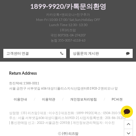
1899-9920/카톡문의환영
카카오톡<앤피오나>친구추가
Mon-Fri 10:00-17:00 / Sat,Sun,Holiday OFF
Lunch Time 12:30 - 13:30
(주)리즈맘
국민 807501-04-274207
농협 355-0057-6118-63
고객센터 연결
상품문의 게시판
Return Address
한진택배:1588-0011
서울 금천구 서부샛길 606 대성디폴리스지식산업센터B1903-2 앤피오나 앞
이용안내
/
이용약관
/
개인정보처리방침
/
PC버젼
상점명 : (주) 리즈맘
|
대표 :
이수진
|
대표전화 : 1899-9920
|
팩스 : 0504-310-5004
|
주소 : 서울 서부샛길606 대성디폴리스 b1903-2
|
사업자등록번호 : 201-86-31212
|
통신판매업 신고 : 2022-서울금천-2393호
|
개인정보관리책임자 : 이수진
ⓒ
(주) 리즈맘