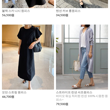
블랙 스카 나시 원피스
텐션 커브 롱원피스
56,500원
34,500원
모던 스트링 원피스
스트라이프 린넨 셔츠원피스
바이오 워싱 처리된 린넨 100% 시원한 원
66,700원
피스~
79,500원