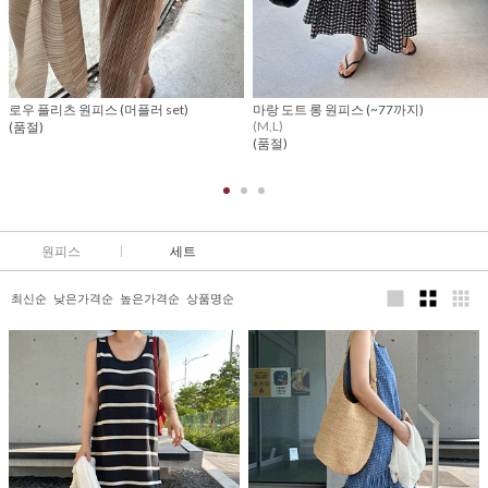
로우 플리츠 원피스 (머플러 set)
마랑 도트 롱 원피스 (~77까지)
(M,L)
(품절)
(품절)
원피스
세트
최신순
낮은가격순
높은가격순
상품명순