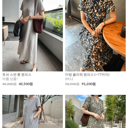
토브 스판 롱 원피스
마랑 플라워 원피스 (~77까지)
여름 상품!
(M,L)
45,000원
43,500원
96,500원
91,200원