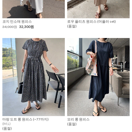
코지 민소매 원피스
로우 플리츠 원피스 (머플러 set)
(품절)
34,000원
32,300원
마랑 도트 롱 원피스 (~77까지)
모리 롱 원피스
(M,L)
(품절)
(품절)