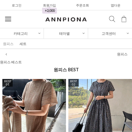
로그인
회원가입
주문조회
앱다운
와이드팬츠
+2,000
한정세일
셔츠&블라우스
카테고리
테마별
고객센터
가디건/니트
원피스
세트
와이드팬츠
원피스
한정세일
원피스 베스트
원피스
BEST
셔츠&블라우스
BEST
가디건/니트
BEST
01
02
와이드팬츠
한정세일