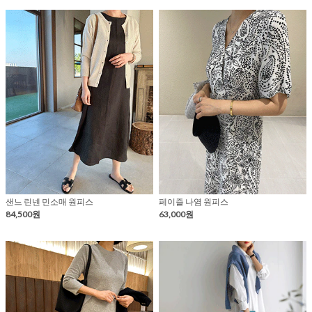
샌느 린넨 민소매 원피스
페이즐 나염 원피스
84,500원
63,000원