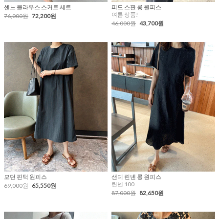
센느 블라우스 스커트 세트
피드 스판 롱 원피스
여름 상품!
76,000원
72,200원
46,000원
43,700원
모던 핀턱 원피스
샌디 린넨 롱 원피스
린넨 100
69,000원
65,550원
87,000원
82,650원