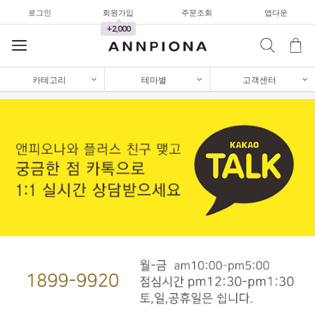
셔츠&블라우스
로그인
회원가입
주문조회
앱다운
+2,000
가디건/니트
와이드팬츠
카테고리
테마별
고객센터
한정세일
셔츠&블라우스
가디건/니트
와이드팬츠
한정세일
셔츠&블라우스
가디건/니트
와이드팬츠
한정세일