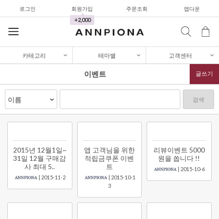
로그인
회원가입
주문조회
앱다운
+2,000
카테고리
테마별
고객센터
이벤트
글쓰기
검색
셔츠&블라우스
가디건/니트
와이드팬츠
2015년 12월1일~
앱 고객님을 위한
리뷰이벤트 5000
31일 12월 구매감
적립금쿠폰 이벤
원을 쏩니다 !!
한정세일
사 최대 5..
트
| 2015-10-6
| 2015-11-2
| 2015-10-1
셔츠&블라우스
3
가디건/니트
와이드팬츠