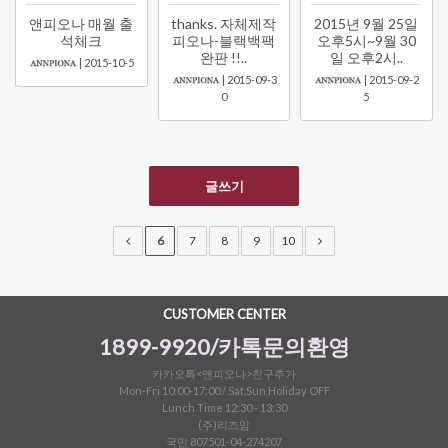
앤피오나 매월 출
thanks. 자체제작
2015년 9월 25일
한정세일
석체크
피오나-블랙백팩
오후5시~9월 30
완판 !!..
일 오후2시..
| 2015-10-5
셔츠&블라우스
| 2015-09-3
| 2015-09-2
0
5
가디건/니트
와이드팬츠
한정세일
글쓰기
6
7
8
9
10
CUSTOMER CENTER
1899-9920/카톡문의환영
카카오톡<앤피오나>친구추가
Mon-Fri 10:00-17:00 / Sat,Sun,Holiday OFF
Lunch Time 12:30 - 13:30
(주)리즈맘
국민 807501-04-274207